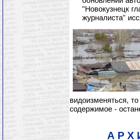
обновлении авто
"Новокузнецк гл
журналиста" исс
видоизменяться, то
содержимое - остане
А Р Х