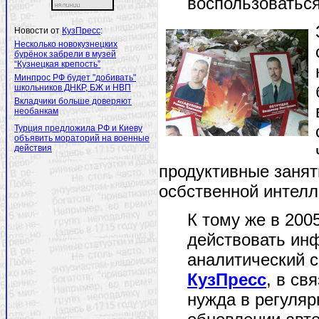
воспользоваться
Новости от
КузПресс
:
Несколько новокузнецких
бурёнок забрели в музей
“Кузнецкая крепость”
Минпрос РФ будет "добивать"
школьников ДНКР, БЖ и НВП
Вкладчики больше доверяют
необанкам
Турция предложила РФ и Киеву
объявить мораторий на военные
действия
продуктивные занят
осбственной интелл
К тому же в 200
действовать ин
аналитический с
КузПресс
, в св
нужда в регуля