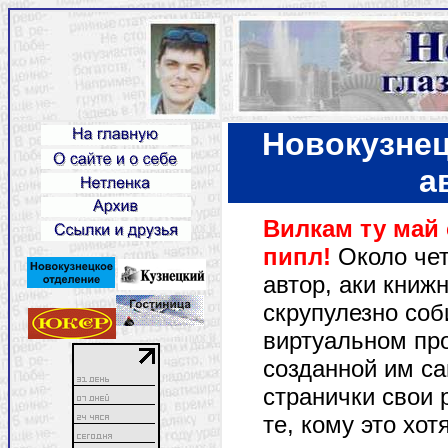
Новокузнец
а
Вилкам ту май 
пипл!
Около че
автор, аки книж
скрупулезно соб
виртуальном пр
созданной им с
странички свои 
те, кому это хо